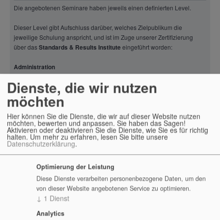
Aiven
Die angebotenen Seminare haben jeweils einen definierten Level.
ALEAPP
Dieser Level gibt Aufschluss darüber, welches Zielpublikum die
jeweilige Schulung anspricht, und ist im Zuge unserer Zertifizierung
AllegroGraph
über das
Standards & Results Institute
eingeführt worden:
AlmaLinux OS
Administration
Alpine Linux
Dienste, die wir nutzen
Die Seminare der Kategorie „Administration“ setzen voraus, dass das
Alpine Linux
möchten
Publikum bereits IT/EDV-Administrationskenntnisse besitzt. Aus
AMAGNO
welchem Bereich diese Kenntnisse sein sollten, finden Sie in der
Hier können Sie die Dienste, die wir auf dieser Website nutzen
Tabellenzeile „Voraussetzungen“.
AMD openSIL
möchten, bewerten und anpassen. Sie haben das Sagen!
Aktivieren oder deaktivieren Sie die Dienste, wie Sie es für richtig
Administration – Basis:
halten.
Um mehr zu erfahren, lesen Sie bitte unsere
Amped Software
Datenschutzerklärung
.
Der Kurs ist geeignet für Mitarbeiter, welche noch keine Erfahrungen mit
Amundsen Seminare
der Thematik gesammelt haben. Es werden alle benötigten Grundlagen
Optimierung der Leistung
Anaconda und QuantStack
vermittelt, um mit der Software professionell starten zu können.
Diese Dienste verarbeiten personenbezogene Daten, um den
von dieser Website angebotenen Service zu optimieren.
Anchore
Administration – Fortgeschritten:
↓
1
Dienst
Androguard
Analytics
Der Kurs ist geeignet für Mitarbeiter, welche bereits gute