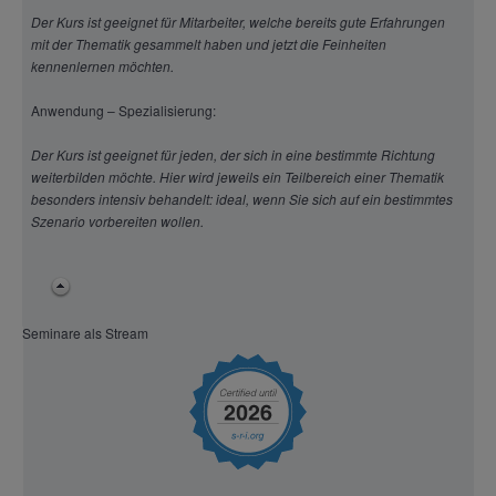
Der Kurs ist geeignet für Mitarbeiter, welche bereits gute Erfahrungen
Appium und Selenium Grid
mit der Thematik gesammelt haben und jetzt die Feinheiten
kennenlernen möchten.
Appsmith
Anwendung – Spezialisierung:
AppTec360 EMM
Appwrite
Der Kurs ist geeignet für jeden, der sich in eine bestimmte Richtung
weiterbilden möchte. Hier wird jeweils ein Teilbereich einer Thematik
Aqua Security Trivy
besonders intensiv behandelt: ideal, wenn Sie sich auf ein bestimmtes
Szenario vorbereiten wollen.
ArangoDB
Arch Linux
ArcherySec Seminare
Seminare als Stream
Archi
Archiyou Rhino Grasshopper
Argo CD
Articulate
ASP.NET auf Apache mit mod_mono