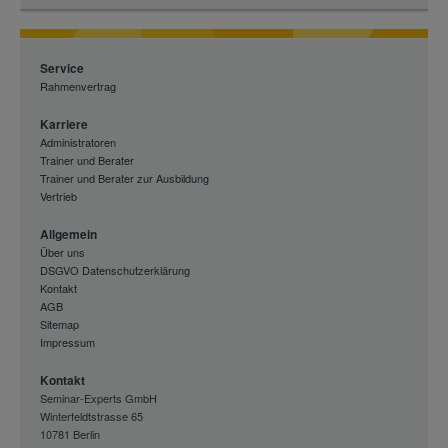
ASP.NET Core on Nginx
Authelia
Service
Rahmenvertrag
Authentik
Karriere
Authlib
Administratoren
Trainer und Berater
Automation Anywhere
Trainer und Berater zur Ausbildung
Vertrieb
Automatisch
Automatisierung
Allgemein
Über uns
Autopsy / The Sleuth Kit
DSGVO Datenschutzerklärung
Kontakt
AWS AFO
AGB
Sitemap
AWS Exitstrategie
Impressum
Axelor Open Suite
Kontakt
Seminar-Experts GmbH
Axon Ivy Seminare
Winterfeldtstrasse 65
10781 Berlin
Axway Seminare