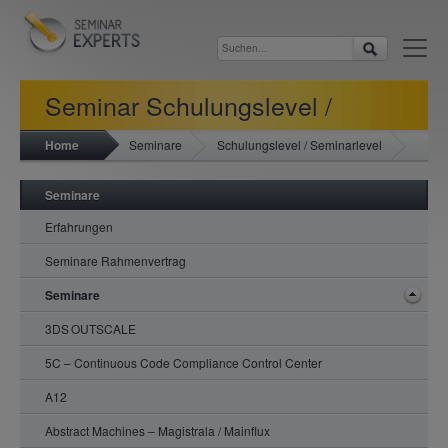
Seminar Schulungslevel /
Home
Seminare
Schulungslevel / Seminarlevel
Seminarlevel
Seminare
Erfahrungen
Seminare Rahmenvertrag
Seminare
3DS OUTSCALE
5C – Continuous Code Compliance Control Center
A12
Abstract Machines – Magistrala / Mainflux