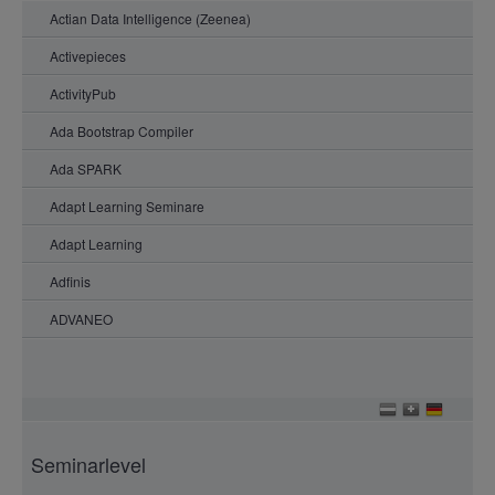
Actian Data Intelligence (Zeenea)
Activepieces
ActivityPub
Ada Bootstrap Compiler
Ada SPARK
Adapt Learning Seminare
Adapt Learning
Adfinis
ADVANEO
AFFiNE.PRO
Agorum core pro
Airbyte
Seminarlevel
Airlock