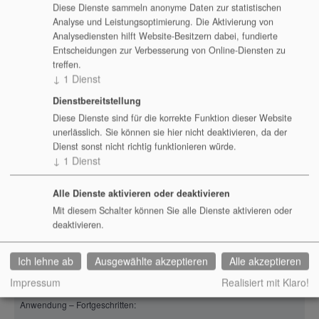
Android
Erfahrungen mit der Thematik gesammelt haben und nun die Feinheiten
Diese Dienste sammeln anonyme Daten zur statistischen
kennenlernen möchten.
Analyse und Leistungsoptimierung. Die Aktivierung von
AndroidQF Seminare und Schulungen
Analysediensten hilft Website-Besitzern dabei, fundierte
Administration – Spezialisierung:
Entscheidungen zur Verbesserung von Online-Diensten zu
ANSSI – DFIR-ORC
treffen.
Antora
Der Kurs ist ideal für jeden, der sich in eine bestimmte Richtung
↓
1
Dienst
weiterbilden möchte. Hier wird jeweils ein Teilbereich einer Thematik
AnyDesk Ultimate On-Premises
Dienstbereitstellung
besonders intensiv behandelt.
Diese Dienste sind für die korrekte Funktion dieser Website
Anytype
unerlässlich. Sie können sie hier nicht deaktivieren, da der
Anwendung
Dienst sonst nicht richtig funktionieren würde.
AnzoGraph DB
↓
1
Dienst
Die Seminare der Kategorie „Anwendungen“ setzen nur voraus, dass
AOSP Cuttlefish
die Teilnehmer bereits Kenntnisse im Umgang mit einem
Computer besitzen.
Alle Dienste aktivieren oder deaktivieren
Apache
Mit diesem Schalter können Sie alle Dienste aktivieren oder
Anwendung – Basis:
Apereo CAS
deaktivieren.
Apiman
Der Kurs ist geeignet für Mitarbeiter, welche noch keine Erfahrungen mit
Ich lehne ab
Ausgewählte akzeptieren
Alle akzeptieren
der Thematik gesammelt haben. Es werden alle benötigten Grundlagen
ApostropheCMS
vermittelt, um mit der Software professionell starten zu können.
Impressum
Realisiert mit Klaro!
AppFlowy
Anwendung – Fortgeschritten:
Appium