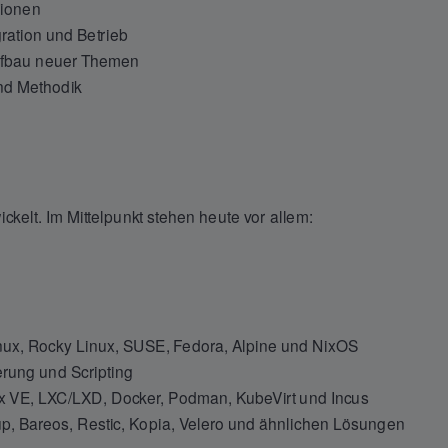
tionen
ration und Betrieb
ufbau neuer Themen
und Methodik
ckelt. Im Mittelpunkt stehen heute vor allem:
inux, Rocky Linux, SUSE, Fedora, Alpine und NixOS
erung und Scripting
ox VE, LXC/LXD, Docker, Podman, KubeVirt und Incus
p, Bareos, Restic, Kopia, Velero und ähnlichen Lösungen