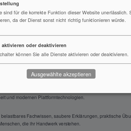
are gesucht — Schwerpunkt Open Source, C
tstellung
 sind für die korrekte Funktion dieser Website unerlässlich. 
ieren, da der Dienst sonst nicht richtig funktionieren würde.
 sondern aus der Praxis?
n, mit Administratoren auf Augenhöhe sprechen und Kunden ehr
 aktivieren oder deaktivieren
halter können Sie alle Dienste aktivieren oder deaktivieren.
Ausgewählte akzeptieren
che Spezialisten (m/w/d) für unsere Seminare, Workshops und I
 Open Source, europäischer Cloud, digitaler Souveränität, IT-
oheit und modernen Plattformtechnologien.
 belastbares Fachwissen, saubere Erklärungen, praktische Üb
Menschen, die ihr Handwerk verstehen.