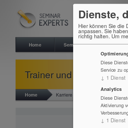
Dienste, 
Hier können Sie die 
anpassen. Sie haben 
richtig halten.
Um meh
Home
Seminare
Inhaus
Optimierung
Diese Diens
Service zu o
Trainer und Berater
↓
1
Dienst
Analytics
Home
Karriere
Trainer und Berater
Diese Dienst
Aktivierung 
Verbesserung
↓
1
Dienst