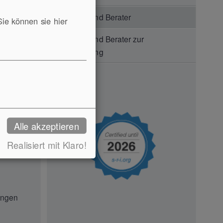
loud
Trainer und Berater
Sie können sie hier
Trainer und Berater zur
Ausbildung
lich
Vertrieb
Alle akzeptieren
nhouse-
Realisiert mit Klaro!
ungen