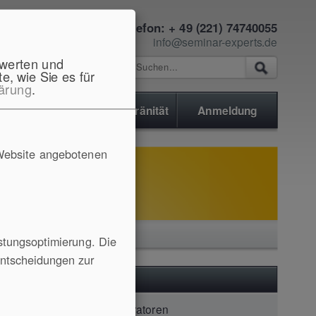
Telefon: + 49 (221) 74740055
info@seminar-experts.de
ewerten und
e, wie Sie es für
ärung
.
Service
D. Souveränität
Anmeldung
Website angebotenen
stungsoptimierung. Die
Entscheidungen zur
Karriere
Administratoren