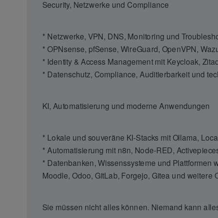
Security, Netzwerke und Compliance
* Netzwerke, VPN, DNS, Monitoring und Troublesh
* OPNsense, pfSense, WireGuard, OpenVPN, Wazu
* Identity & Access Management mit Keycloak, Zit
* Datenschutz, Compliance, Auditierbarkeit und te
KI, Automatisierung und moderne Anwendungen
* Lokale und souveräne KI-Stacks mit Ollama, Lo
* Automatisierung mit n8n, Node-RED, Activepiece
* Datenbanken, Wissenssysteme und Plattformen 
Moodle, Odoo, GitLab, Forgejo, Gitea und weite
Sie müssen nicht alles können. Niemand kann alles. 