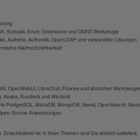
ooting
h, Suricata, Snort, Greenbone und OSINT-Werkzeuge
adel, Authelia, Authentik, OpenLDAP und verwandten Lösungen
chnische Nachvollziehbarkeit
calAI, OpenWebUI, LibreChat, Flowise und ähnlichen Werkzeuge
s, Kestra, Rundeck und Windmill
wie PostgreSQL, MariaDB, MongoDB, Neo4j, OpenSearch, Nextc
re Open-Source-Anwendungen
Entscheidend ist: In Ihren Themen sind Sie wirklich sattelfest.