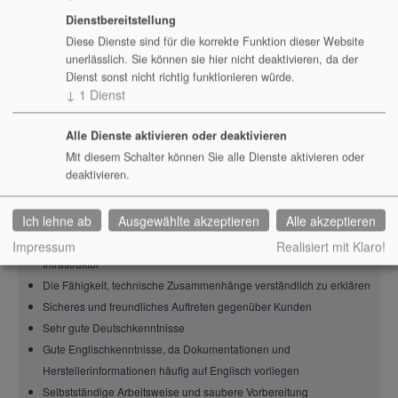
Unternehmen
Dienstbereitstellung
Was Sie mitbringen sollten
Diese Dienste sind für die korrekte Funktion dieser Website
unerlässlich. Sie können sie hier nicht deaktivieren, da der
Die Anforderungen sind hoch, aber realistisch. Entscheidend ist nicht,
Dienst sonst nicht richtig funktionieren würde.
dass Sie schon alles perfekt beherrschen. Entscheidend ist, dass Sie
↓
1
Dienst
eine belastbare technische Grundlage mitbringen und zuverlässig
lernen.
Alle Dienste aktivieren oder deaktivieren
Mit diesem Schalter können Sie alle Dienste aktivieren oder
Wir erwarten:
deaktivieren.
Gute IT-Grundkenntnisse, zum Beispiel in Administration,
Ich lehne ab
Ausgewählte akzeptieren
Alle akzeptieren
Entwicklung, Netzwerk, Linux, Cloud oder IT-Sicherheit
Interesse an Open Source, digitaler Souveränität und moderner
Impressum
Realisiert mit Klaro!
Infrastruktur
Die Fähigkeit, technische Zusammenhänge verständlich zu erklären
Sicheres und freundliches Auftreten gegenüber Kunden
Sehr gute Deutschkenntnisse
Gute Englischkenntnisse, da Dokumentationen und
Herstellerinformationen häufig auf Englisch vorliegen
Selbstständige Arbeitsweise und saubere Vorbereitung