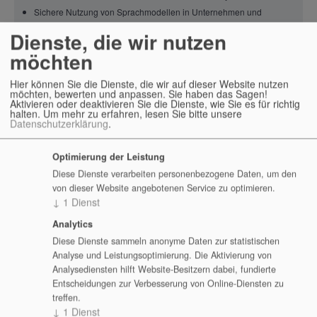
Sichere Nutzung von Sprachmodellen in Unternehmen und
Behörden
Dienste, die wir nutzen
Automatisierung von Arbeitsabläufen
möchten
KI-Governance und organisatorische Einführung
Hier können Sie die Dienste, die wir auf dieser Website nutzen
IT-Sicherheit und Compliance
möchten, bewerten und anpassen. Sie haben das Sagen!
Aktivieren oder deaktivieren Sie die Dienste, wie Sie es für richtig
halten.
Um mehr zu erfahren, lesen Sie bitte unsere
SIEM/XDR, Logging und Detection
Datenschutzerklärung
.
Firewalls, VPN, Identität und Zugriffskontrolle
Hardening, Schwachstellenmanagement und Sicherheitsarchitektur
Optimierung der Leistung
Notfallplanung, Runbooks und Krisenübungen
Diese Dienste verarbeiten personenbezogene Daten, um den
von dieser Website angebotenen Service zu optimieren.
Security-Schulungen für Administratoren und Entscheider
↓
1
Dienst
Collaboration, Wissensmanagement und Fachanwendungen
Analytics
Diese Dienste sammeln anonyme Daten zur statistischen
Nextcloud, Office- und Groupware-Integration
Analyse und Leistungsoptimierung. Die Aktivierung von
Sichere Kommunikations- und Kollaborationsplattformen
Analysediensten hilft Website-Besitzern dabei, fundierte
Entscheidungen zur Verbesserung von Online-Diensten zu
Projektmanagement-, Dokumentations- und Wissenssysteme
treffen.
Open-Source-Alternativen für Organisationen, Behörden und
↓
1
Dienst