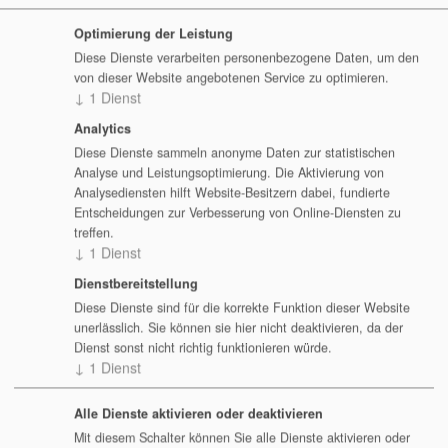
Tel.: +49 (221) 74740055
Magdeburg
E-Mail:
Potsdam@Seminar-Experts.de
Optimierung der Leistung
Mainz
Diese Dienste verarbeiten personenbezogene Daten, um den
Unsere Seminarzeiten:
von dieser Website angebotenen Service zu optimieren.
München
1. Tag:
10:00 Uhr – 16:30 Uhr
↓
1
Dienst
ab 2. Tag:
09:00 Uhr -16:00 Uhr
Münster
Analytics
Nürnberg
Diese Dienste sammeln anonyme Daten zur statistischen
Analyse und Leistungsoptimierung. Die Aktivierung von
Paderborn
Analysediensten hilft Website-Besitzern dabei, fundierte
Entscheidungen zur Verbesserung von Online-Diensten zu
Potsdam
treffen.
Regensburg
↓
1
Dienst
Rostock
Dienstbereitstellung
Diese Dienste sind für die korrekte Funktion dieser Website
Stuttgart
unerlässlich. Sie können sie hier nicht deaktivieren, da der
Dienst sonst nicht richtig funktionieren würde.
Trier
↓
1
Dienst
Ulm
Alle Dienste aktivieren oder deaktivieren
Wuppertal
Mit diesem Schalter können Sie alle Dienste aktivieren oder