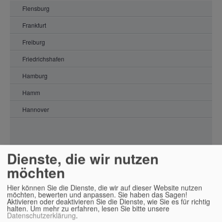
Flensburg
Frankfurt
Freiburg
Friedrichshafen
Hamburg
Hamm
Hannover
Jena
Kassel
Dienste, die wir nutzen
Köln
möchten
Willkommen in Potsdam
Konstanz
Hier können Sie die Dienste, die wir auf dieser Website nutzen
Leipzig
möchten, bewerten und anpassen. Sie haben das Sagen!
Adresse:
Aktivieren oder deaktivieren Sie die Dienste, wie Sie es für richtig
Behlertstraße 15
halten.
Um mehr zu erfahren, lesen Sie bitte unsere
Luxembourg
Datenschutzerklärung
.
14469 Potsdam