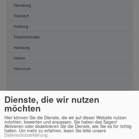
Flensburg
Frankfurt
Freiburg
Friedrichshafen
Hamburg
Hamm
Hannover
Jena
Kassel
Dienste, die wir nutzen
Köln
möchten
Willkommen in Magdeburg
Konstanz
Hier können Sie die Dienste, die wir auf dieser Website nutzen
Leipzig
möchten, bewerten und anpassen. Sie haben das Sagen!
Adresse:
Aktivieren oder deaktivieren Sie die Dienste, wie Sie es für richtig
Hegelstraße 41
halten.
Um mehr zu erfahren, lesen Sie bitte unsere
Luxembourg
Datenschutzerklärung
.
39104 Magdeburg