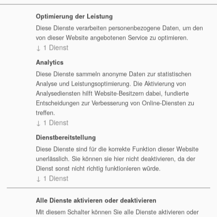
Tel.: +49 (221) 74740055
Magdeburg
E-Mail:
Magdeburg@Seminar-Experts.de
Optimierung der Leistung
Mainz
Diese Dienste verarbeiten personenbezogene Daten, um den
Unsere Seminarzeiten:
von dieser Website angebotenen Service zu optimieren.
München
1. Tag:
10:00 Uhr – 16:30 Uhr
↓
1
Dienst
ab 2. Tag:
09:00 Uhr -16:00 Uhr
Münster
Analytics
Nürnberg
Diese Dienste sammeln anonyme Daten zur statistischen
Analyse und Leistungsoptimierung. Die Aktivierung von
Paderborn
Analysediensten hilft Website-Besitzern dabei, fundierte
Entscheidungen zur Verbesserung von Online-Diensten zu
Potsdam
treffen.
Regensburg
↓
1
Dienst
Rostock
Dienstbereitstellung
Diese Dienste sind für die korrekte Funktion dieser Website
Stuttgart
unerlässlich. Sie können sie hier nicht deaktivieren, da der
Dienst sonst nicht richtig funktionieren würde.
Trier
↓
1
Dienst
Ulm
Alle Dienste aktivieren oder deaktivieren
Wuppertal
Mit diesem Schalter können Sie alle Dienste aktivieren oder