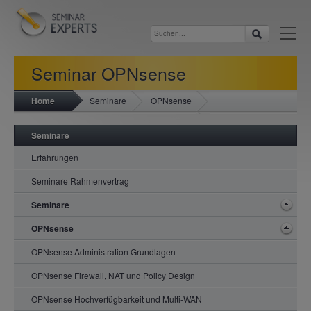
Seminar OPNsense
Home
Seminare
OPNsense
Troubleshooting und Performance
OPNsense Troubleshooting und Performance
Seminare
Erfahrungen
Seminare Rahmenvertrag
Seminare
OPNsense
OPNsense Administration Grundlagen
OPNsense Firewall, NAT und Policy Design
OPNsense Hochverfügbarkeit und Multi-WAN