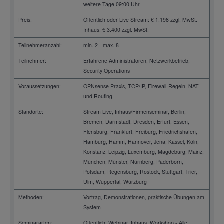
weitere Tage 09:00 Uhr
Preis:
Öffentlich oder Live Stream: € 1.198 zzgl. MwSt.
Inhaus: € 3.400 zzgl. MwSt.
Teilnehmeranzahl:
min. 2 - max. 8
Teilnehmer:
Erfahrene Administratoren, Netzwerkbetrieb,
Security Operations
Voraussetzungen:
OPNsense Praxis, TCP/IP, Firewall-Regeln, NAT
und Routing
Standorte:
Stream Live, Inhaus/Firmenseminar, Berlin,
Bremen, Darmstadt, Dresden, Erfurt, Essen,
Flensburg, Frankfurt, Freiburg, Friedrichshafen,
Hamburg, Hamm, Hannover, Jena, Kassel, Köln,
Konstanz, Leipzig, Luxemburg, Magdeburg, Mainz,
München, Münster, Nürnberg, Paderborn,
Potsdam, Regensburg, Rostock, Stuttgart, Trier,
Ulm, Wuppertal, Würzburg
Methoden:
Vortrag, Demonstrationen, praktische Übungen am
System
Seminararten:
Öffentlich, Webinar, Inhaus, Workshop - Alle