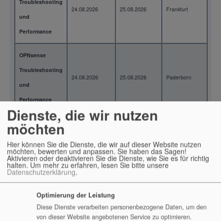
Troubleshooting
24.08.2026
25.08.2026
Frankfurt
2 T
und
Performance
OPNsense
Troubleshooting
24.08.2026
25.08.2026
Paderborn
2 T
und
Performance
Dienste, die wir nutzen
möchten
OPNsense
Troubleshooting
Hier können Sie die Dienste, die wir auf dieser Website nutzen
24.08.2026
25.08.2026
Essen
2 T
möchten, bewerten und anpassen. Sie haben das Sagen!
und
Aktivieren oder deaktivieren Sie die Dienste, wie Sie es für richtig
halten.
Um mehr zu erfahren, lesen Sie bitte unsere
Performance
Datenschutzerklärung
.
OPNsense
Optimierung der Leistung
Diese Dienste verarbeiten personenbezogene Daten, um den
Troubleshooting
24.08.2026
25.08.2026
Konstanz
2 T
von dieser Website angebotenen Service zu optimieren.
und