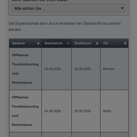
Die Ergebnissliste kann durch Anklicken der Überschrift neu sortiert
werden.
Seminar
Startdatum
Enddatum
Ort
Da
OPNsense
Troubleshooting
24.08.2026
25.08.2026
Bremen
2 T
und
Performance
OPNsense
Troubleshooting
24.08.2026
25.08.2026
Berlin
2 T
und
Performance