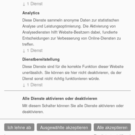
↓
1
Dienst
Performance
Analytics
Diese Dienste sammeln anonyme Daten zur statistischen
OPNsense
Analyse und Leistungsoptimierung. Die Aktivierung von
Analysediensten hilft Website-Besitzern dabei, fundierte
Troubleshooting
24.08.2026
25.08.2026
Freiburg
2 T
Entscheidungen zur Verbesserung von Online-Diensten zu
und
treffen.
↓
1
Dienst
Performance
Dienstbereitstellung
OPNsense
Diese Dienste sind für die korrekte Funktion dieser Website
unerlässlich. Sie können sie hier nicht deaktivieren, da der
Troubleshooting
Dienst sonst nicht richtig funktionieren würde.
24.08.2026
25.08.2026
Potsdam
2 T
und
↓
1
Dienst
Performance
Alle Dienste aktivieren oder deaktivieren
Mit diesem Schalter können Sie alle Dienste aktivieren oder
OPNsense
deaktivieren.
Troubleshooting
24.08.2026
25.08.2026
Flensburg
2 T
und
Ich lehne ab
Ausgewählte akzeptieren
Alle akzeptieren
Performance