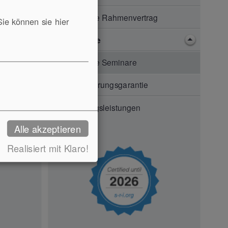
Seminare Rahmenvertrag
Sie können sie hier
e
Seminare
9 012.
englische Seminare
Durchführungsgarantie
Schulungsleistungen
Alle akzeptieren
Realisiert mit Klaro!