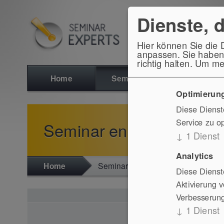
Dienste, 
Hier können Sie die 
anpassen. Sie haben 
richtig halten.
Um meh
Home
Seminare
Inhaus
Optimierung
Diese Diens
Service zu o
Seminar englische Semi
↓
1
Dienst
Analytics
Home
Seminare
englische Seminar
Diese Dienst
Aktivierung 
Verbesserung
↓
1
Dienst