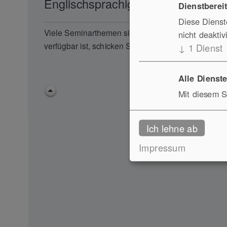
Englischsprachige Seminare
Dienstberei
Diese Dienste
Viele Seminarthemen sind in Englisch verfügbar. U
nicht deaktiv
verfügbar ist, schicken Sie uns einfach eine Email:
↓
1
Dienst
Alle Dienste
Mit diesem Sc
Ich lehne ab
Impressum