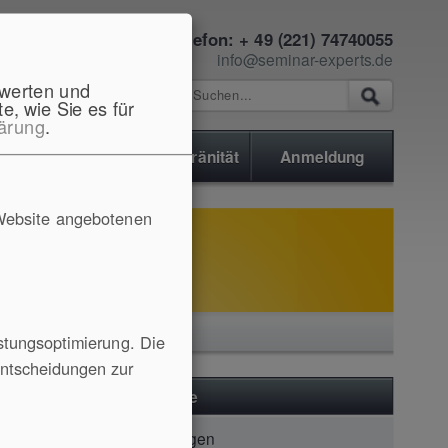
Telefon: + 49 (221) 74740055
info@seminar-experts.de
ewerten und
e, wie Sie es für
ärung
.
Service
D. Souveränität
Anmeldung
Website angebotenen
stungsoptimierung. Die
Entscheidungen zur
Seminare
Erfahrungen