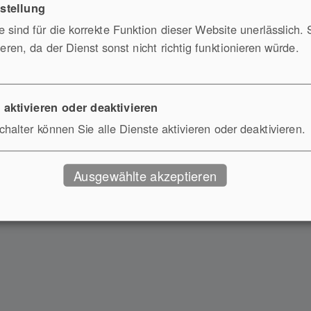
tstellung
 sind für die korrekte Funktion dieser Website unerlässlich. 
m zu erfahren, ob Ihr Seminarthema auch in englischer Sprach
ieren, da der Dienst sonst nicht richtig funktionieren würde.
info@seminar-experts.de
oder rufen uns an: +49 (0) 208 451 9
 aktivieren oder deaktivieren
halter können Sie alle Dienste aktivieren oder deaktivieren.
Ausgewählte akzeptieren